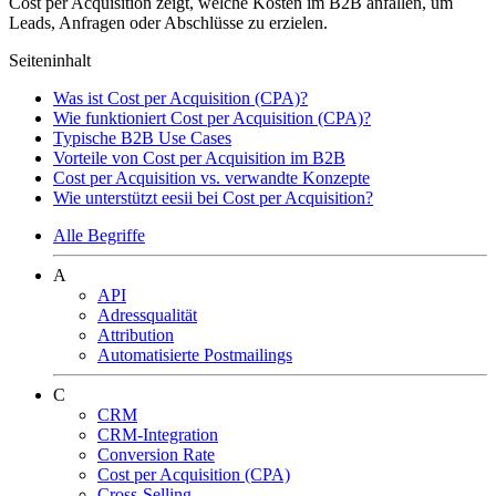
Cost per Acquisition zeigt, welche Kosten im B2B anfallen, um
Leads, Anfragen oder Abschlüsse zu erzielen.
Seiteninhalt
Was ist Cost per Acquisition (CPA)?
Wie funktioniert Cost per Acquisition (CPA)?
Typische B2B Use Cases
Vorteile von Cost per Acquisition im B2B
Cost per Acquisition vs. verwandte Konzepte
Wie unterstützt eesii bei Cost per Acquisition?
Alle Begriffe
A
API
Adressqualität
Attribution
Automatisierte Postmailings
C
CRM
CRM-Integration
Conversion Rate
Cost per Acquisition (CPA)
Cross-Selling