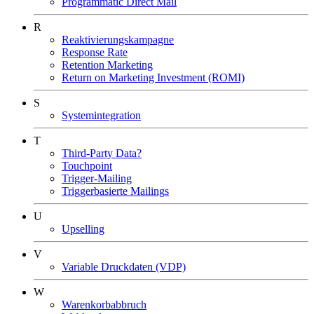
Programmatic Direct Mail
R
Reaktivierungskampagne
Response Rate
Retention Marketing
Return on Marketing Investment (ROMI)
S
Systemintegration
T
Third-Party Data?
Touchpoint
Trigger-Mailing
Triggerbasierte Mailings
U
Upselling
V
Variable Druckdaten (VDP)
W
Warenkorbabbruch