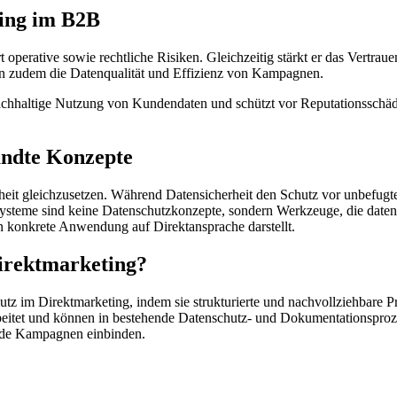
ting im B2B
 operative sowie rechtliche Risiken. Gleichzeitig stärkt er das Vertrau
n zudem die Datenqualität und Effizienz von Kampagnen.
achhaltige Nutzung von Kundendaten und schützt vor Reputationsschäde
andte Konzepte
rheit gleichzusetzen. Während Datensicherheit den Schutz vor unbefugt
teme sind keine Datenschutzkonzepte, sondern Werkzeuge, die date
 konkrete Anwendung auf Direktansprache darstellt.
Direktmarketing?
hutz im Direktmarketing, indem sie strukturierte und nachvollziehbar
eitet und können in bestehende Datenschutz- und Dokumentationsprozes
nde Kampagnen einbinden.