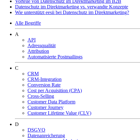
Vorteile von Datenschutz im Direktmarketing im B2B
Datenschutz im Direktmarketing vs. verwandte Konzepte
Wie unterstützt eesii bei Datenschutz im Direktmarketing?
Alle Begriffe
A
API
Adressqualität
Attribution
Automatisierte Postmailings
C
CRM
CRM-Integration
Conversion Rate
Cost per Acquisition (CPA)
Cross-Selling
Customer Data Platform
Customer Journey
Customer Lifetime Value (CLV)
D
DSGVO
Datenanreicherung