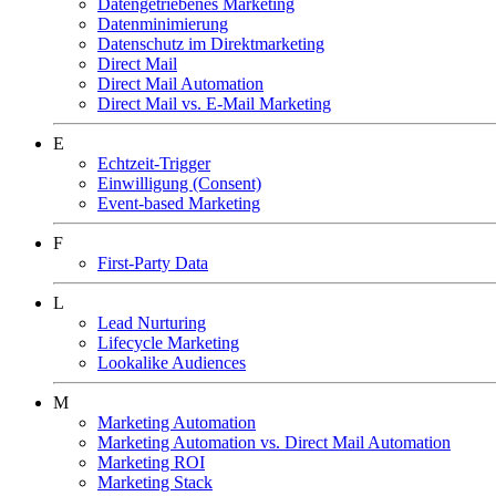
Datengetriebenes Marketing
Datenminimierung
Datenschutz im Direktmarketing
Direct Mail
Direct Mail Automation
Direct Mail vs. E-Mail Marketing
E
Echtzeit-Trigger
Einwilligung (Consent)
Event-based Marketing
F
First-Party Data
L
Lead Nurturing
Lifecycle Marketing
Lookalike Audiences
M
Marketing Automation
Marketing Automation vs. Direct Mail Automation
Marketing ROI
Marketing Stack