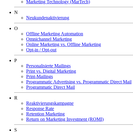
Marketing Technology (MarTech)
N
Neukundenaktivierung
O
Offline Marketing Automation
Omnichannel Marketing
Online Marketing vs. Offline Marketing
Opt-in / Opt-out
P
Personalisierte Mailings
Print vs. Digital Marketing
Print-Mailings
Programmatic Advertising vs. Programmatic Direct Mail
Programmatic Direct Mail
R
Reaktivierungskampagne
Response Rate
Retention Marketing
Return on Marketing Investment (ROMI)
S