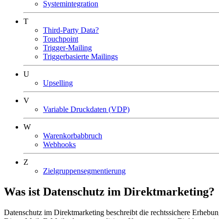
Systemintegration
T
Third-Party Data?
Touchpoint
Trigger-Mailing
Triggerbasierte Mailings
U
Upselling
V
Variable Druckdaten (VDP)
W
Warenkorbabbruch
Webhooks
Z
Zielgruppensegmentierung
Was ist Datenschutz im Direktmarketing?
Datenschutz im Direktmarketing beschreibt die rechtssichere Erhebu